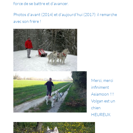
force de se battre et d’avancer.
Photos d’avant (2014) et d’aujourd’hui (2017): il remarche
avec son frère !
Merci, merci
infiniment
Asiamoon !!!
Volgan est un
chien
HEUREUX.